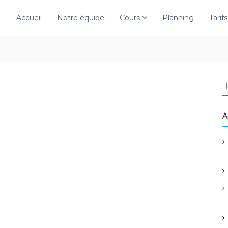
Accueil
Notre équipe
Cours
Planning
Tarifs
e
c
A
h
e
r
c
h
e
r
: