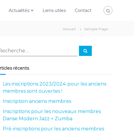
Actualités
Liens utiles
Contact
Accueil
Sample Page
R
R
e
c
h
e
rticles récents
r
c
h
e
Les inscriptions 2023/2024 pour les anciens
r
membres sont ouvertes !
Inscription anciens membres
Inscriptions pour les nouveaux membres
Danse Modern Jazz + Zumba
Pré-inscriptions pour les anciens membres