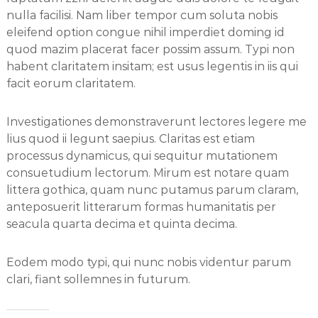
nulla facilisi. Nam liber tempor cum soluta nobis
eleifend option congue nihil imperdiet doming id
quod mazim placerat facer possim assum. Typi non
habent claritatem insitam; est usus legentis in iis qui
facit eorum claritatem.
Investigationes demonstraverunt lectores legere me
lius quod ii legunt saepius. Claritas est etiam
processus dynamicus, qui sequitur mutationem
consuetudium lectorum. Mirum est notare quam
littera gothica, quam nunc putamus parum claram,
anteposuerit litterarum formas humanitatis per
seacula quarta decima et quinta decima.
Eodem modo typi, qui nunc nobis videntur parum
clari, fiant sollemnes in futurum.