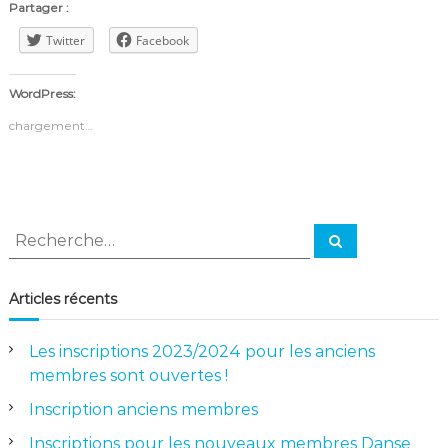
Partager :
Twitter
Facebook
WordPress:
chargement…
R
R
e
e
c
h
c
e
Articles récents
r
h
c
e
h
e
Les inscriptions 2023/2024 pour les anciens
r
r
membres sont ouvertes !
c
h
Inscription anciens membres
e
Inscriptions pour les nouveaux membres Danse