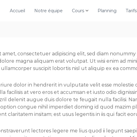
Accueil
Notre équipe
Cours
Planning
Tarifs
t amet, consectetuer adipiscing elit, sed diam nonumm
 dolore magna aliquam erat volutpat. Ut wisi enim ad min
 ullamcorper suscipit lobortis nisl ut aliquip ex ea com
iure dolor in hendrerit in vulputate velit esse molestie 
a facilisis at vero eros et accumsan et iusto odio digniss
il delenit augue duis dolore te feugait nulla facilisi. 
d option congue nihil imperdiet doming id quod mazim pl
 claritatem insitam; est usus legentis in iis qui facit eo
straverunt lectores legere me lius quod ii legunt saepiu