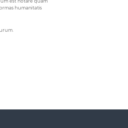
rum est notare quam
formas humanitatis
turum.