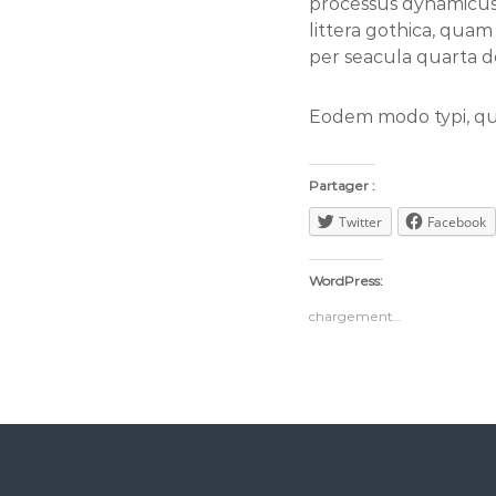
processus dynamicus
littera gothica, qua
per seacula quarta d
Eodem modo typi, qui
Partager :
Twitter
Facebook
WordPress:
chargement…