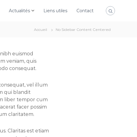
Actualités
Liens utiles
Contact
Accueil
No Sidebar Content Centered
y nibh euismod
im veniam, quis
modo consequat.
consequat, vel illum
im qui blandit
Nam liber tempor cum
acerat facer possim
rum claritatem.
s. Claritas est etiam