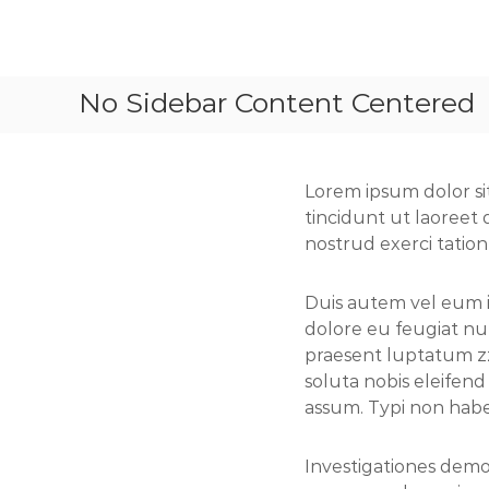
A
l
A
l
r
e
No Sidebar Content Centered
t
r
N
a
D
u
a
Lorem ipsum dolor si
c
n
tincidunt ut laoreet
o
c
nostrud exerci tation
n
e
t
e
Duis autem vel eum ir
n
dolore eu feugiat null
u
praesent luptatum zzr
soluta nobis eleifen
assum. Typi non habent
Investigationes demon