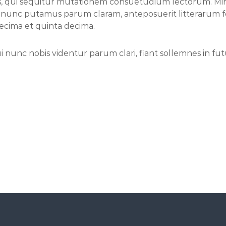
, qui sequitur mutationem consuetudium lectorum. Mi
m nunc putamus parum claram, anteposuerit litterarum 
ecima et quinta decima.
 nunc nobis videntur parum clari, fiant sollemnes in fu